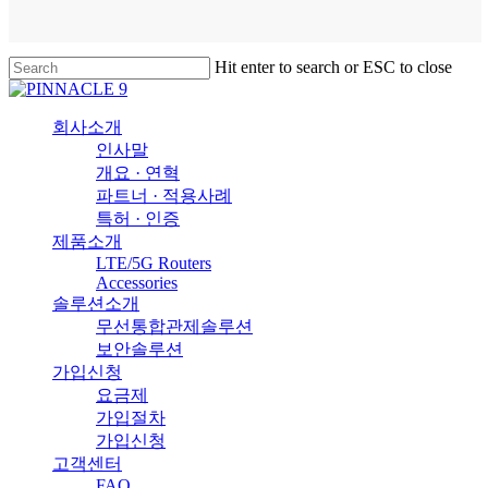
Skip
to
Close
main
Hit enter to search or ESC to close
Menu
content
Close
Search
search
Menu
회사소개
인사말
개요 · 연혁
파트너 · 적용사례
특허 · 인증
제품소개
LTE/5G Routers
Accessories
솔루션소개
무선통합관제솔루션
보안솔루션
가입신청
요금제
가입절차
가입신청
고객센터
FAQ