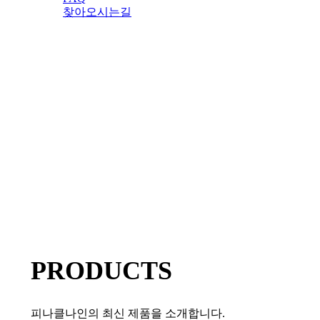
찾아오시는길
search
'앤씨앤씨'의 경험
'앤씨앤씨'가 사옥을
세상을 편하고 가깝게
'피나클나인'의 업
'피나클나인'으로 
PRODUCTS
모든 사물의 생각을
서비스를 제공하겠
피나클나인의 최신 제품을 소개합니다.